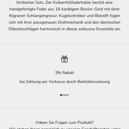
limitierten Sets. Der Kolbenfüllfederhalter besitzt eine
handgefertigte Feder aus 18-karätigem Bicolor-Gold mit einer
filigranen Schlangengravur. Kugelschreiber und Bleistift fügen
sich mit ihrer passgenauen Drehmechanik und den identischen
Silberbeschlägen harmonisch in dieses exklusive Ensemble ein.
3% Rabatt
bei Zahlung per Vorkasse durch Banküberweisung
Gehe zu Element 1
Gehe zu Element 2
Gehe zu Element 3
Gehe zu Element 4
Gehe zu Element 5
Haben Sie Fragen zum Produkt?