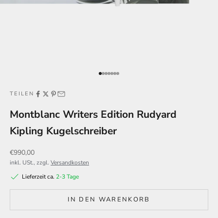
Gehe zu Element 1
Gehe zu Element 2
Gehe zu Element 3
Gehe zu Element 4
Gehe zu Element 5
Gehe zu Element 6
Gehe zu Element 7
TEILEN
Montblanc Writers Edition Rudyard
Kipling Kugelschreiber
Angebot
€990,00
inkl. USt., zzgl.
Versandkosten
Lieferzeit ca.
2-3 Tage
IN DEN WARENKORB