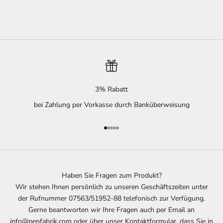
3% Rabatt
bei Zahlung per Vorkasse durch Banküberweisung
Gehe zu Element 1
Gehe zu Element 2
Gehe zu Element 3
Gehe zu Element 4
Gehe zu Element 5
Haben Sie Fragen zum Produkt?
Wir stehen Ihnen persönlich zu unseren Geschäftszeiten unter
der Rufnummer 07563/51952-88 telefonisch zur Verfügung.
Gerne beantworten wir Ihre Fragen auch per Email an
info@penfabrik.com oder über unser Kontaktformular, dass Sie in