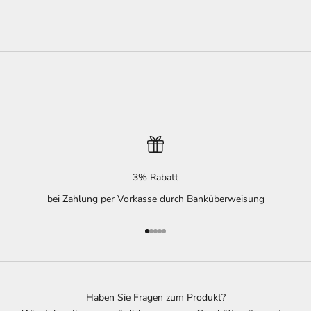
3% Rabatt
bei Zahlung per Vorkasse durch Banküberweisung
Gehe zu Element 1
Gehe zu Element 2
Gehe zu Element 3
Gehe zu Element 4
Gehe zu Element 5
Haben Sie Fragen zum Produkt?