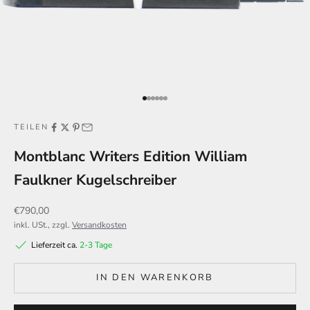
Gehe zu Element 1
Gehe zu Element 2
Gehe zu Element 3
Gehe zu Element 4
Gehe zu Element 5
Gehe zu Element 6
TEILEN
Montblanc Writers Edition William
Faulkner Kugelschreiber
Angebot
€790,00
inkl. USt., zzgl.
Versandkosten
Lieferzeit ca.
2-3 Tage
IN DEN WARENKORB